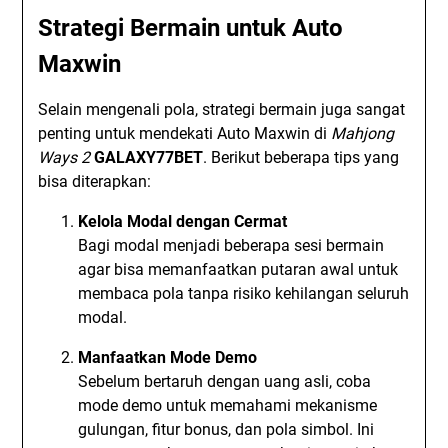
Strategi Bermain untuk Auto
Maxwin
Selain mengenali pola, strategi bermain juga sangat
penting untuk mendekati Auto Maxwin di
Mahjong
Ways 2
GALAXY77BET
. Berikut beberapa tips yang
bisa diterapkan:
Kelola Modal dengan Cermat
Bagi modal menjadi beberapa sesi bermain
agar bisa memanfaatkan putaran awal untuk
membaca pola tanpa risiko kehilangan seluruh
modal.
Manfaatkan Mode Demo
Sebelum bertaruh dengan uang asli, coba
mode demo untuk memahami mekanisme
gulungan, fitur bonus, dan pola simbol. Ini