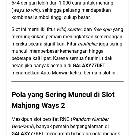
5×4 dengan lebih dari 1.000 cara untuk menang
(
ways to win
), sehingga peluang mendapatkan
kombinasi simbol tinggi cukup besar.
Slot ini memiliki fitur
wild
,
scatter
, dan
free spin
yang
memungkinkan pemain meningkatkan kemenangan
mereka secara signifikan. Fitur
multiplier
juga sering
muncul, memperbesar kemenangan hingga
beberapa kali lipat. Karena semua fitur ini, tidak
heran jika banyak pemain di
GALAXY77BET
menargetkan Auto Maxwin ketika bermain slot ini.
Pola yang Sering Muncul di Slot
Mahjong Ways 2
Meskipun slot bersifat RNG (
Random Number
Generator
), banyak pemain berpengalaman di
GALAXY77BET
mengamati beberapa pola menarik