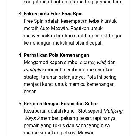
sangat membantu terutama bagi pemain baru.
Fokus pada Fitur Free Spin
Free Spin adalah kesempatan terbaik untuk
meraih Auto Maxwin. Pastikan untuk
menyesuaikan taruhan saat fitur ini aktif agar
kemenangan maksimal bisa dicapai.
Perhatikan Pola Kemenangan
Mengamati kapan simbol
scatter
,
wild
, dan
multiplier
muncul membantu menentukan
strategi taruhan selanjutnya. Pola ini sering
menjadi kunci untuk memicu kemenangan
besar.
Bermain dengan Fokus dan Sabar
Kesabaran adalah kunci. Slot seperti
Mahjong
Ways 2
memberi peluang besar, tapi hanya
pemain yang fokus dan sabar yang bisa
memaksimalkan potensi Maxwin.