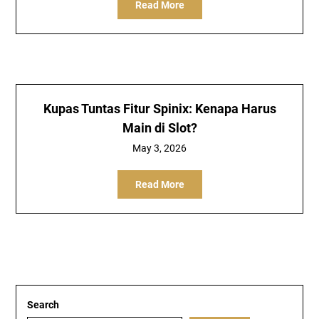
Read More
Kupas Tuntas Fitur Spinix: Kenapa Harus
Main di Slot?
May 3, 2026
Read More
Search