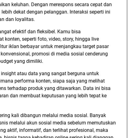
kan keluhan. Dengan merespons secara cepat dan
ih dekat dengan pelanggan. Interaksi seperti ini
n dan loyalitas.
ngat efektif dan fleksibel. Kamu bisa
onten, seperti foto, video, story, hingga live
tur iklan berbayar untuk menjangkau target pasar
n konvensional, promosi di media sosial cenderung
udget yang dimiliki.
 insight atau data yang sangat berguna untuk
mana performa konten, siapa saja yang melihat
s terhadap produk yang ditawarkan. Data ini bisa
aran dan membuat keputusan yang lebih tepat ke
ering kali dibangun melalui media sosial. Banyak
isnis melalui akun sosial media sebelum memutuskan
 aktif, informatif, dan terlihat profesional, maka
, bisnis tanpa kehadiran online sering kali dianggap