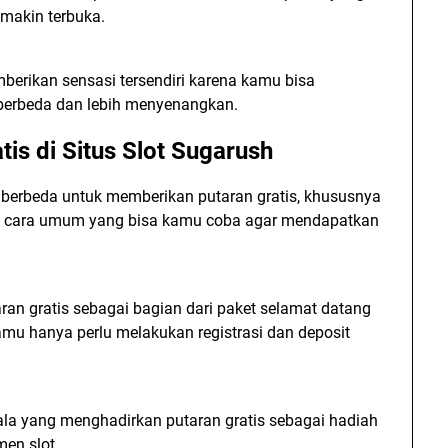
makin terbuka.
mberikan sensasi tersendiri karena kamu bisa
berbeda dan lebih menyenangkan.
is di Situs Slot Sugarush
e berbeda untuk memberikan putaran gratis, khususnya
pa cara umum yang bisa kamu coba agar mendapatkan
ran gratis sebagai bagian dari paket selamat datang
amu hanya perlu melakukan registrasi dan deposit
la yang menghadirkan putaran gratis sebagai hadiah
en slot.