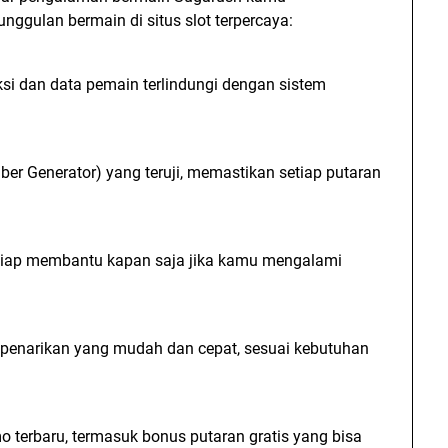
ggulan bermain di situs slot terpercaya:
si dan data pemain terlindungi dengan sistem
 Generator) yang teruji, memastikan setiap putaran
 siap membantu kapan saja jika kamu mengalami
 penarikan yang mudah dan cepat, sesuai kebutuhan
o terbaru, termasuk bonus putaran gratis yang bisa