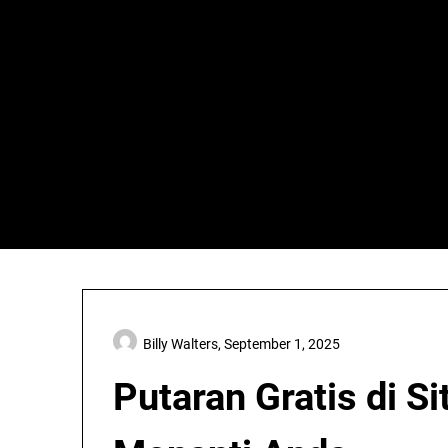
Skip
to
content
Billy Walters,
September 1, 2025
Putaran Gratis di S