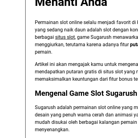
Menanti Anda
Permainan slot online selalu menjadi favorit di
yang sedang naik daun adalah slot dengan kon
berbagai
situs slot
, game Sugarush menawarka
menggiurkan, terutama karena adanya fitur
put
pemain.
Artikel ini akan mengajak kamu untuk mengena
mendapatkan putaran gratis di situs slot yang 
memaksimalkan keuntungan dari fitur bonus t
Mengenal Game Slot Sugarush
Sugarush adalah permainan slot online yang
desain yang penuh warna cerah dan animasi 
mudah disukai oleh berbagai kalangan pemain
menyenangkan.