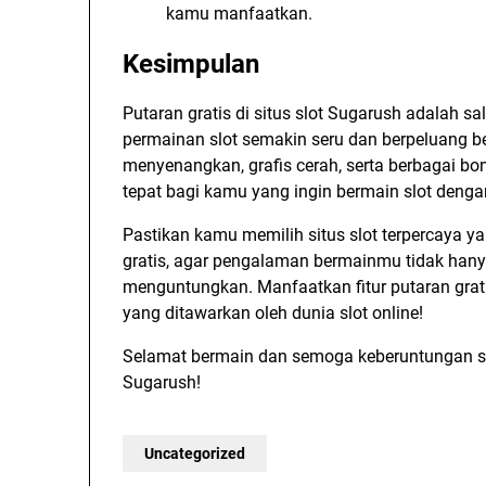
kamu manfaatkan.
Kesimpulan
Putaran gratis di situs slot Sugarush adalah s
permainan slot semakin seru dan berpeluang
menyenangkan, grafis cerah, serta berbagai b
tepat bagi kamu yang ingin bermain slot denga
Pastikan kamu memilih situs slot terpercaya
gratis, agar pengalaman bermainmu tidak han
menguntungkan. Manfaatkan fitur putaran grat
yang ditawarkan oleh dunia slot online!
Selamat bermain dan semoga keberuntungan se
Sugarush!
Uncategorized