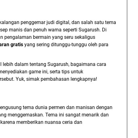
 kalangan penggemar judi digital, dan salah satu tema
sep manis dan penuh warna seperti Sugarush. Di
n pengalaman bermain yang seru sekaligus
aran gratis
yang sering ditunggu-tunggu oleh para
l lebih dalam tentang Sugarush, bagaimana cara
menyediakan game ini, serta tips untuk
ersebut. Yuk, simak pembahasan lengkapnya!
 mengusung tema dunia permen dan manisan dengan
yang menggemaskan. Tema ini sangat menarik dan
 karena memberikan nuansa ceria dan