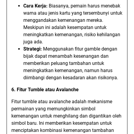
Cara Kerja:
Biasanya, pemain harus menebak
warna atau jenis kartu yang tersembunyi untuk
menggandakan kemenangan mereka.
Meskipun ini adalah kesempatan untuk
meningkatkan kemenangan, risiko kehilangan
juga ada.
Strategi:
Menggunakan fitur gamble dengan
bijak dapat menambah kesenangan dan
memberikan peluang tambahan untuk
meningkatkan kemenangan, namun harus
diimbangi dengan kesadaran akan risikonya.
6. Fitur Tumble atau Avalanche
Fitur tumble atau avalanche adalah mekanisme
permainan yang memungkinkan simbol
kemenangan untuk menghilang dan digantikan oleh
simbol baru. Ini memberikan kesempatan untuk
menciptakan kombinasi kemenangan tambahan