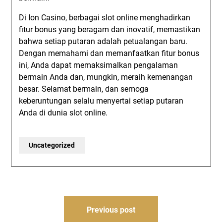
Di Ion Casino, berbagai slot online menghadirkan
fitur bonus yang beragam dan inovatif, memastikan
bahwa setiap putaran adalah petualangan baru.
Dengan memahami dan memanfaatkan fitur bonus
ini, Anda dapat memaksimalkan pengalaman
bermain Anda dan, mungkin, meraih kemenangan
besar. Selamat bermain, dan semoga
keberuntungan selalu menyertai setiap putaran
Anda di dunia slot online.
Uncategorized
Post
Previous post
navigation