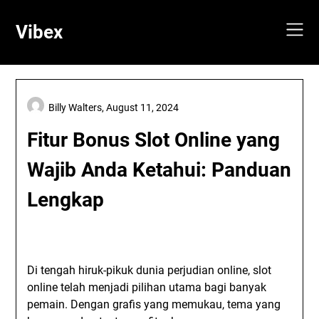
Skip
to
Vibex
content
Billy Walters,
August 11, 2024
Fitur Bonus Slot Online yang
Wajib Anda Ketahui: Panduan
Lengkap
Di tengah hiruk-pikuk dunia perjudian online, slot
online telah menjadi pilihan utama bagi banyak
pemain. Dengan grafis yang memukau, tema yang