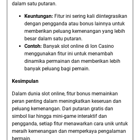
dalam satu putaran.
Keuntungan:
Fitur ini sering kali diintegrasikan
dengan pengganda atau bonus lainnya untuk
memberikan peluang kemenangan yang lebih
besar dalam satu putaran.
Contoh:
Banyak slot online di Ion Casino
menggunakan fitur ini untuk menambah
dinamika permainan dan memberikan lebih
banyak peluang bagi pemain.
Kesimpulan
Dalam dunia slot online, fitur bonus memainkan
peran penting dalam meningkatkan keseruan dan
peluang kemenangan. Dari putaran gratis dan
simbol liar hingga mini-game interaktif dan
pengganda, setiap fitur menawarkan cara unik untuk
meraih kemenangan dan memperkaya pengalaman
bermain.