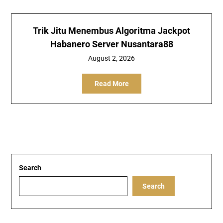
Trik Jitu Menembus Algoritma Jackpot
Habanero Server Nusantara88
August 2, 2026
Read More
Search
Search