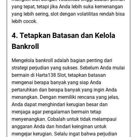
yang tepat, tetapi jika Anda lebih suka kemenangan
yang lebih sering, slot dengan volatilitas rendah bisa
lebih cocok.
4. Tetapkan Batasan dan Kelola
Bankroll
Mengelola bankroll adalah bagian penting dari
strategi perjudian yang sukses. Sebelum Anda mulai
bermain di Harta138 Slot, tetapkan batasan
mengenai berapa banyak yang siap Anda
pertaruhkan dan berapa banyak yang ingin Anda
menangkan. Dengan memiliki rencana yang jelas,
Anda dapat menghindari kerugian besar dan
menjaga agar pengalaman bermain tetap
menyenangkan. Cobalah untuk tidak melampaui
anggaran Anda dan hindari keinginan untuk
mengejar kerugian. Selalu ingat bahwa perjudian