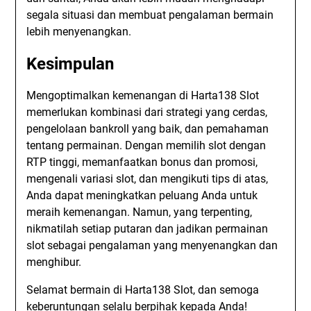
segala situasi dan membuat pengalaman bermain
lebih menyenangkan.
Kesimpulan
Mengoptimalkan kemenangan di Harta138 Slot
memerlukan kombinasi dari strategi yang cerdas,
pengelolaan bankroll yang baik, dan pemahaman
tentang permainan. Dengan memilih slot dengan
RTP tinggi, memanfaatkan bonus dan promosi,
mengenali variasi slot, dan mengikuti tips di atas,
Anda dapat meningkatkan peluang Anda untuk
meraih kemenangan. Namun, yang terpenting,
nikmatilah setiap putaran dan jadikan permainan
slot sebagai pengalaman yang menyenangkan dan
menghibur.
Selamat bermain di Harta138 Slot, dan semoga
keberuntungan selalu berpihak kepada Anda!