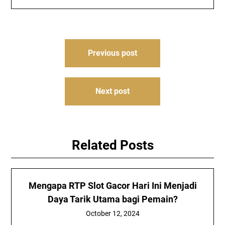
Post
Previous post
navigation
Next post
Related Posts
Mengapa RTP Slot Gacor Hari Ini Menjadi
Daya Tarik Utama bagi Pemain?
October 12, 2024