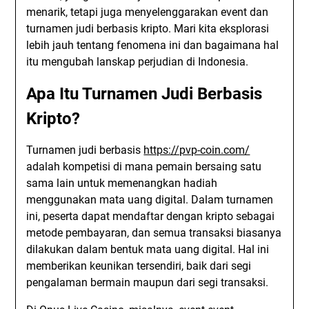
menarik, tetapi juga menyelenggarakan event dan
turnamen judi berbasis kripto. Mari kita eksplorasi
lebih jauh tentang fenomena ini dan bagaimana hal
itu mengubah lanskap perjudian di Indonesia.
Apa Itu Turnamen Judi Berbasis
Kripto?
Turnamen judi berbasis
https://pvp-coin.com/
adalah kompetisi di mana pemain bersaing satu
sama lain untuk memenangkan hadiah
menggunakan mata uang digital. Dalam turnamen
ini, peserta dapat mendaftar dengan kripto sebagai
metode pembayaran, dan semua transaksi biasanya
dilakukan dalam bentuk mata uang digital. Hal ini
memberikan keunikan tersendiri, baik dari segi
pengalaman bermain maupun dari segi transaksi.