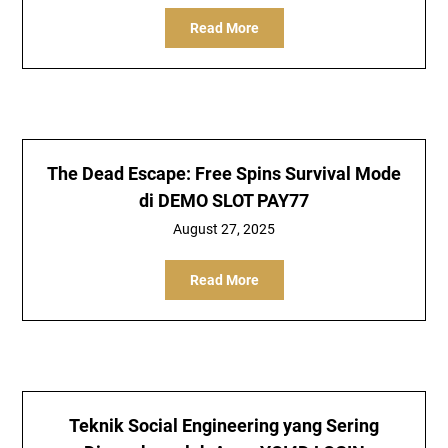
Read More
The Dead Escape: Free Spins Survival Mode
di DEMO SLOT PAY77
August 27, 2025
Read More
Teknik Social Engineering yang Sering