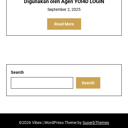
Digunakan oleh Agen YOI4D LOGIN
September 2, 2025
Read More
Search
Search
©2026 Vibex
| WordPress Theme by
SuperbThemes