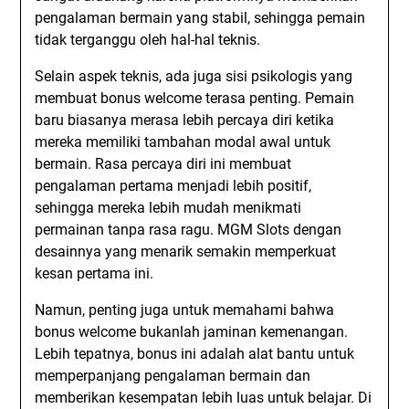
pengalaman bermain yang stabil, sehingga pemain
tidak terganggu oleh hal-hal teknis.
Selain aspek teknis, ada juga sisi psikologis yang
membuat bonus welcome terasa penting. Pemain
baru biasanya merasa lebih percaya diri ketika
mereka memiliki tambahan modal awal untuk
bermain. Rasa percaya diri ini membuat
pengalaman pertama menjadi lebih positif,
sehingga mereka lebih mudah menikmati
permainan tanpa rasa ragu. MGM Slots dengan
desainnya yang menarik semakin memperkuat
kesan pertama ini.
Namun, penting juga untuk memahami bahwa
bonus welcome bukanlah jaminan kemenangan.
Lebih tepatnya, bonus ini adalah alat bantu untuk
memperpanjang pengalaman bermain dan
memberikan kesempatan lebih luas untuk belajar. Di