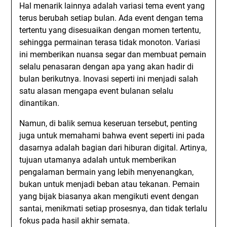
Hal menarik lainnya adalah variasi tema event yang
terus berubah setiap bulan. Ada event dengan tema
tertentu yang disesuaikan dengan momen tertentu,
sehingga permainan terasa tidak monoton. Variasi
ini memberikan nuansa segar dan membuat pemain
selalu penasaran dengan apa yang akan hadir di
bulan berikutnya. Inovasi seperti ini menjadi salah
satu alasan mengapa event bulanan selalu
dinantikan.
Namun, di balik semua keseruan tersebut, penting
juga untuk memahami bahwa event seperti ini pada
dasarnya adalah bagian dari hiburan digital. Artinya,
tujuan utamanya adalah untuk memberikan
pengalaman bermain yang lebih menyenangkan,
bukan untuk menjadi beban atau tekanan. Pemain
yang bijak biasanya akan mengikuti event dengan
santai, menikmati setiap prosesnya, dan tidak terlalu
fokus pada hasil akhir semata.