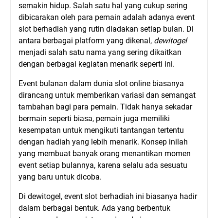
semakin hidup. Salah satu hal yang cukup sering
dibicarakan oleh para pemain adalah adanya event
slot berhadiah yang rutin diadakan setiap bulan. Di
antara berbagai platform yang dikenal,
dewitogel
menjadi salah satu nama yang sering dikaitkan
dengan berbagai kegiatan menarik seperti ini.
Event bulanan dalam dunia slot online biasanya
dirancang untuk memberikan variasi dan semangat
tambahan bagi para pemain. Tidak hanya sekadar
bermain seperti biasa, pemain juga memiliki
kesempatan untuk mengikuti tantangan tertentu
dengan hadiah yang lebih menarik. Konsep inilah
yang membuat banyak orang menantikan momen
event setiap bulannya, karena selalu ada sesuatu
yang baru untuk dicoba.
Di dewitogel, event slot berhadiah ini biasanya hadir
dalam berbagai bentuk. Ada yang berbentuk