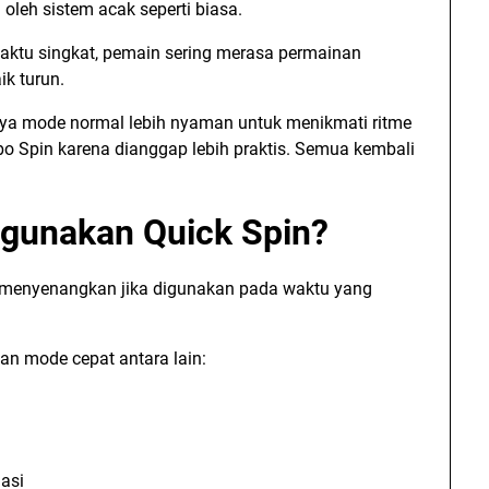
 oleh sistem acak seperti biasa.
ktu singkat, pemain sering merasa permainan
ik turun.
aya mode normal lebih nyaman untuk menikmati ritme
bo Spin karena dianggap lebih praktis. Semua kembali
gunakan Quick Spin?
g menyenangkan jika digunakan pada waktu yang
n mode cepat antara lain:
masi