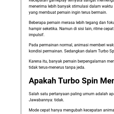
Kecepatan gameplay ternyata sangat memengar
menerima lebih banyak stimulasi dalam waktu s
yang membuat pemain ingin terus bermain.
Beberapa pemain merasa lebih tegang dan fok
hampir seketika. Namun di sisi lain, ritme ce
impulsif.
Pada permainan normal, animasi memberi waktu
kondisi permainan. Sedangkan dalam Turbo Spin
Karena itu, banyak pemain berpengalaman meny
tidak terus-menerus tanpa jeda.
Apakah Turbo Spin Me
Salah satu pertanyaan paling umum adalah ap
Jawabannya: tidak.
Mode cepat hanya mengubah kecepatan animas