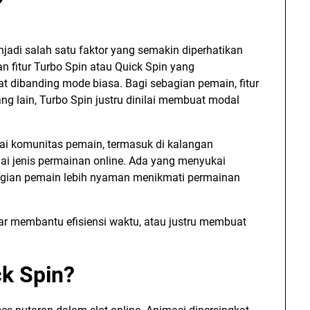
?
jadi salah satu faktor yang semakin diperhatikan
n fitur Turbo Spin atau Quick Spin yang
t dibanding mode biasa. Bagi sebagian pemain, fitur
ang lain, Turbo Spin justru dinilai membuat modal
agai komunitas pemain, termasuk di kalangan
ai jenis permainan online. Ada yang menyukai
bagian pemain lebih nyaman menikmati permainan
ar membantu efisiensi waktu, atau justru membuat
ck Spin?