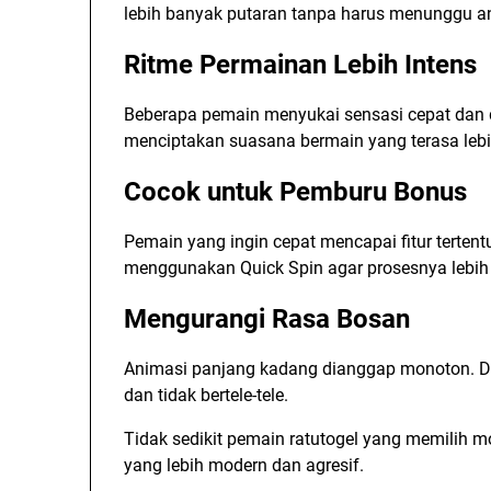
lebih banyak putaran tanpa harus menunggu a
Ritme Permainan Lebih Intens
Beberapa pemain menyukai sensasi cepat dan 
menciptakan suasana bermain yang terasa lebih
Cocok untuk Pemburu Bonus
Pemain yang ingin cepat mencapai fitur tertent
menggunakan Quick Spin agar prosesnya lebih e
Mengurangi Rasa Bosan
Animasi panjang kadang dianggap monoton. De
dan tidak bertele-tele.
Tidak sedikit pemain ratutogel yang memilih 
yang lebih modern dan agresif.