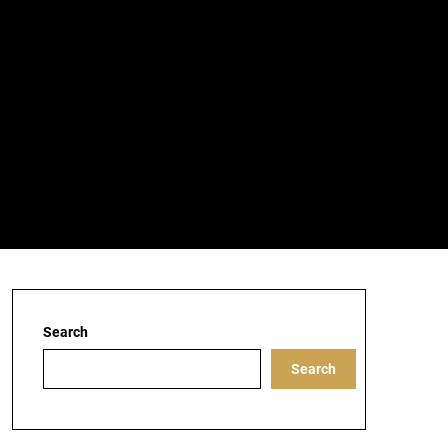
Search
Search