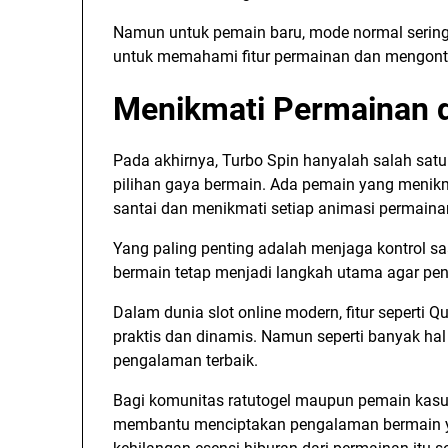
Namun untuk pemain baru, mode normal sering
untuk memahami fitur permainan dan mengont
Menikmati Permainan 
Pada akhirnya, Turbo Spin hanyalah salah sat
pilihan gaya bermain. Ada pemain yang menikma
santai dan menikmati setiap animasi permaina
Yang paling penting adalah menjaga kontrol s
bermain tetap menjadi langkah utama agar p
Dalam dunia slot online modern, fitur seperti
praktis dan dinamis. Namun seperti banyak ha
pengalaman terbaik.
Bagi komunitas ratutogel maupun pemain kasua
membantu menciptakan pengalaman bermain yan