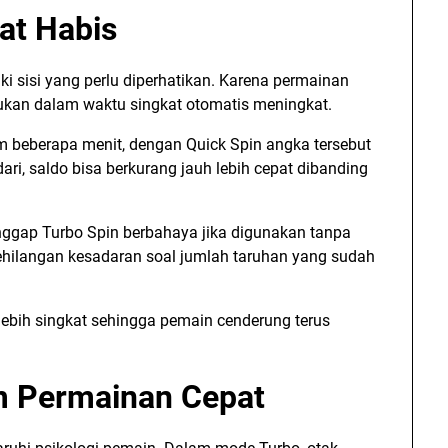
at Habis
ki sisi yang perlu diperhatikan. Karena permainan
akukan dalam waktu singkat otomatis meningkat.
 beberapa menit, dengan Quick Spin angka tersebut
dari, saldo bisa berkurang jauh lebih cepat dibanding
ggap Turbo Spin berbahaya jika digunakan tanpa
ehilangan kesadaran soal jumlah taruhan yang sudah
 lebih singkat sehingga pemain cenderung terus
am Permainan Cepat