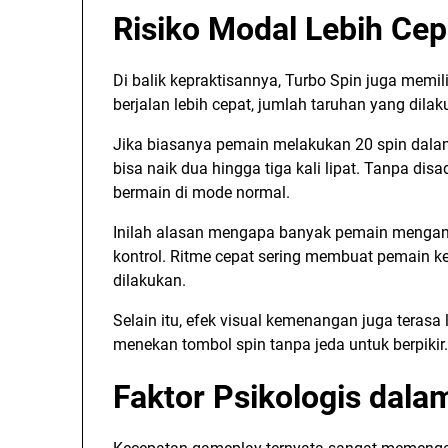
Risiko Modal Lebih Cep
Di balik kepraktisannya, Turbo Spin juga memili
berjalan lebih cepat, jumlah taruhan yang dil
Jika biasanya pemain melakukan 20 spin dalam
bisa naik dua hingga tiga kali lipat. Tanpa disa
bermain di mode normal.
Inilah alasan mengapa banyak pemain mengan
kontrol. Ritme cepat sering membuat pemain k
dilakukan.
Selain itu, efek visual kemenangan juga terasa
menekan tombol spin tanpa jeda untuk berpikir.
Faktor Psikologis dal