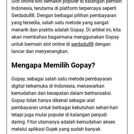
Slot online kini semakin populer di kalangan pemain
Indonesia, terutama di platform terpercaya seperti
Serdadu88. Dengan berbagai pilihan pembayaran
yang tersedia, salah satu metode yang sangat
menarik dan praktis adalah Gopay. Di artikel ini, kita
akan membahas bagaimana menggunakan Gopay
untuk bermain slot online di
serdadu88
dengan
lancar dan menyenangkan.
Mengapa Memilih Gopay?
Gopay, sebagai salah satu metode pembayaran
digital terkemuka di Indonesia, menawarkan
kemudahan dan kecepatan dalam bertransaksi.
Gopay tidak hanya dikenal sebagai alat
pembayaran untuk berbagai kebutuhan sehari-hari
tetapi juga mulai populer di kalangan penjudi
daring. Fitur utamanya adalah kemudahan akses
melalui aplikasi Gojek yang sudah banyak