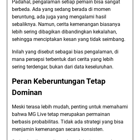
Padahal, pengalaman setiap pemain bisa sangat
berbeda. Ada yang sedang berada di momen
beruntung, ada juga yang mengalami hasil
sebaliknya. Namun, cerita kemenangan biasanya
lebih sering dibagikan dibandingkan kekalahan,
sehingga menciptakan kesan yang tidak seimbang.
Inilah yang disebut sebagai bias pengalaman, di
mana persepsi terbentuk dari cerita yang lebih
sering terdengar, bukan dari data keseluruhan.
Peran Keberuntungan Tetap
Dominan
Meski terasa lebih mudah, penting untuk memahami
bahwa MG Live tetap merupakan permainan
berbasis probabilitas. Tidak ada strategi yang bisa
menjamin kemenangan secara konsisten.