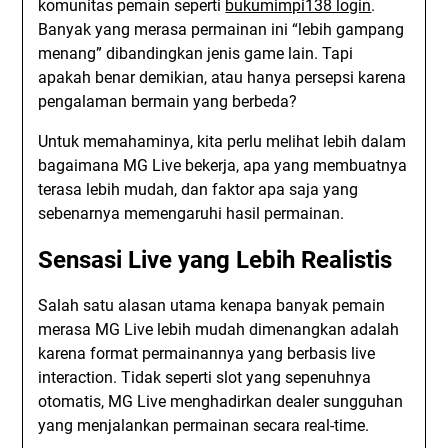
komunitas pemain seperti
bukumimpi138 login
.
Banyak yang merasa permainan ini “lebih gampang
menang” dibandingkan jenis game lain. Tapi
apakah benar demikian, atau hanya persepsi karena
pengalaman bermain yang berbeda?
Untuk memahaminya, kita perlu melihat lebih dalam
bagaimana MG Live bekerja, apa yang membuatnya
terasa lebih mudah, dan faktor apa saja yang
sebenarnya memengaruhi hasil permainan.
Sensasi Live yang Lebih Realistis
Salah satu alasan utama kenapa banyak pemain
merasa MG Live lebih mudah dimenangkan adalah
karena format permainannya yang berbasis live
interaction. Tidak seperti slot yang sepenuhnya
otomatis, MG Live menghadirkan dealer sungguhan
yang menjalankan permainan secara real-time.