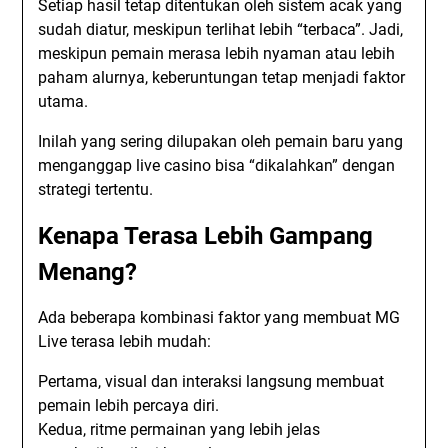
Setiap hasil tetap ditentukan oleh sistem acak yang
sudah diatur, meskipun terlihat lebih “terbaca”. Jadi,
meskipun pemain merasa lebih nyaman atau lebih
paham alurnya, keberuntungan tetap menjadi faktor
utama.
Inilah yang sering dilupakan oleh pemain baru yang
menganggap live casino bisa “dikalahkan” dengan
strategi tertentu.
Kenapa Terasa Lebih Gampang
Menang?
Ada beberapa kombinasi faktor yang membuat MG
Live terasa lebih mudah:
Pertama, visual dan interaksi langsung membuat
pemain lebih percaya diri.
Kedua, ritme permainan yang lebih jelas