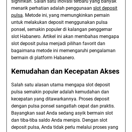
signifikan. Salah satu inovasi terbaru yang banyak
menarik perhatian adalah penggunaan
slot deposit
pulsa
. Metode ini, yang memungkinkan pemain
untuk melakukan deposit menggunakan pulsa
ponsel, semakin populer di kalangan penggemar
slot Habanero. Artikel ini akan membahas mengapa
slot deposit pulsa menjadi pilihan favorit dan
bagaimana metode ini memengaruhi pengalaman
bermain di platform Habanero.
Kemudahan dan Kecepatan Akses
Salah satu alasan utama mengapa slot deposit
pulsa semakin populer adalah kemudahan dan
kecepatan yang ditawarkannya. Proses deposit
dengan pulsa ponsel sangatlah cepat dan praktis.
Bayangkan saat Anda sedang asyik bermain slot
dan tiba-tiba saldo Anda menipis. Dengan slot
deposit pulsa, Anda tidak perlu melalui proses yang