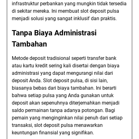
infrastruktur perbankan yang mungkin tidak tersedia
di sekitar mereka. Ini membuat slot deposit pulsa
menjadi solusi yang sangat inklusif dan praktis.
Tanpa Biaya Administrasi
Tambahan
Metode deposit tradisional seperti transfer bank
atau kartu kredit sering kali disertai dengan biaya
administrasi yang dapat mengurangi nilai dari
deposit Anda. Slot deposit pulsa, di sisi lain,
biasanya bebas dari biaya tambahan. Ini berarti
bahwa setiap pulsa yang Anda gunakan untuk
deposit akan sepenuhnya diterjemahkan menjadi
saldo permainan tanpa adanya potongan. Bagi
pemain yang menginginkan nilai penuh dari setiap
transaksi, slot deposit pulsa menawarkan
keuntungan finansial yang signifikan.