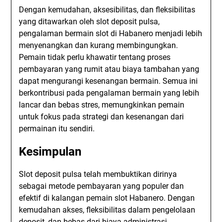
Dengan kemudahan, aksesibilitas, dan fleksibilitas
yang ditawarkan oleh slot deposit pulsa,
pengalaman bermain slot di Habanero menjadi lebih
menyenangkan dan kurang membingungkan.
Pemain tidak perlu khawatir tentang proses
pembayaran yang rumit atau biaya tambahan yang
dapat mengurangi kesenangan bermain. Semua ini
berkontribusi pada pengalaman bermain yang lebih
lancar dan bebas stres, memungkinkan pemain
untuk fokus pada strategi dan kesenangan dari
permainan itu sendiri.
Kesimpulan
Slot deposit pulsa telah membuktikan dirinya
sebagai metode pembayaran yang populer dan
efektif di kalangan pemain slot Habanero. Dengan
kemudahan akses, fleksibilitas dalam pengelolaan
deposit, dan bebas dari biaya administrasi