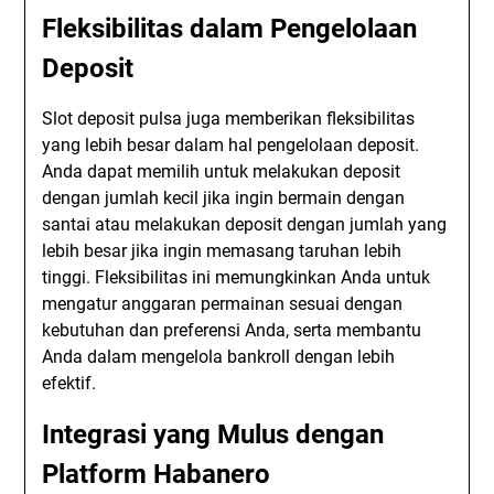
Fleksibilitas dalam Pengelolaan
Deposit
Slot deposit pulsa juga memberikan fleksibilitas
yang lebih besar dalam hal pengelolaan deposit.
Anda dapat memilih untuk melakukan deposit
dengan jumlah kecil jika ingin bermain dengan
santai atau melakukan deposit dengan jumlah yang
lebih besar jika ingin memasang taruhan lebih
tinggi. Fleksibilitas ini memungkinkan Anda untuk
mengatur anggaran permainan sesuai dengan
kebutuhan dan preferensi Anda, serta membantu
Anda dalam mengelola bankroll dengan lebih
efektif.
Integrasi yang Mulus dengan
Platform Habanero