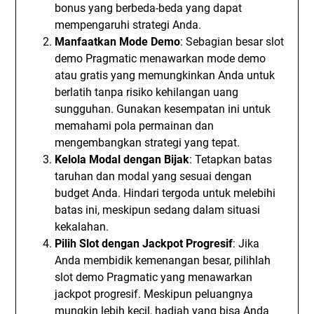
bonus yang berbeda-beda yang dapat
mempengaruhi strategi Anda.
Manfaatkan Mode Demo
: Sebagian besar slot
demo Pragmatic menawarkan mode demo
atau gratis yang memungkinkan Anda untuk
berlatih tanpa risiko kehilangan uang
sungguhan. Gunakan kesempatan ini untuk
memahami pola permainan dan
mengembangkan strategi yang tepat.
Kelola Modal dengan Bijak
: Tetapkan batas
taruhan dan modal yang sesuai dengan
budget Anda. Hindari tergoda untuk melebihi
batas ini, meskipun sedang dalam situasi
kekalahan.
Pilih Slot dengan Jackpot Progresif
: Jika
Anda membidik kemenangan besar, pilihlah
slot demo Pragmatic yang menawarkan
jackpot progresif. Meskipun peluangnya
mungkin lebih kecil, hadiah yang bisa Anda