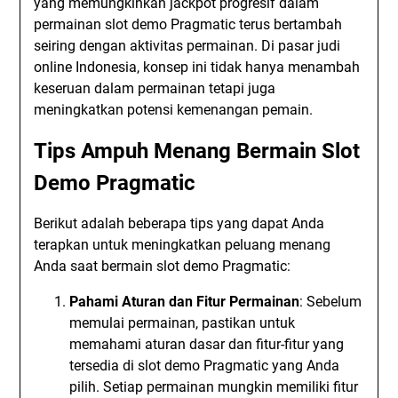
yang memungkinkan jackpot progresif dalam
permainan slot demo Pragmatic terus bertambah
seiring dengan aktivitas permainan. Di pasar judi
online Indonesia, konsep ini tidak hanya menambah
keseruan dalam permainan tetapi juga
meningkatkan potensi kemenangan pemain.
Tips Ampuh Menang Bermain Slot
Demo Pragmatic
Berikut adalah beberapa tips yang dapat Anda
terapkan untuk meningkatkan peluang menang
Anda saat bermain slot demo Pragmatic:
Pahami Aturan dan Fitur Permainan
: Sebelum
memulai permainan, pastikan untuk
memahami aturan dasar dan fitur-fitur yang
tersedia di slot demo Pragmatic yang Anda
pilih. Setiap permainan mungkin memiliki fitur