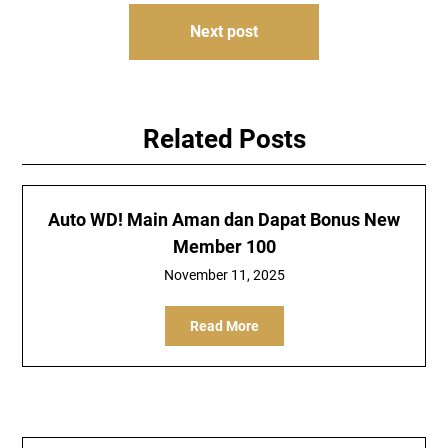
Next post
Related Posts
Auto WD! Main Aman dan Dapat Bonus New
Member 100
November 11, 2025
Read More