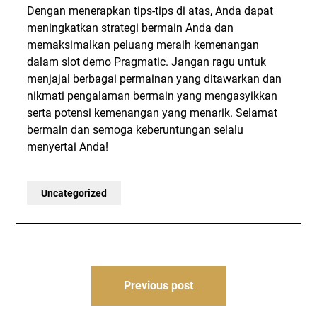
Dengan menerapkan tips-tips di atas, Anda dapat
meningkatkan strategi bermain Anda dan
memaksimalkan peluang meraih kemenangan
dalam slot demo Pragmatic. Jangan ragu untuk
menjajal berbagai permainan yang ditawarkan dan
nikmati pengalaman bermain yang mengasyikkan
serta potensi kemenangan yang menarik. Selamat
bermain dan semoga keberuntungan selalu
menyertai Anda!
Uncategorized
Post
Previous post
navigation