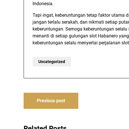
Indonesia.
Tapi ingat, keberuntungan tetap faktor utama d
jangan terlalu serakah, dan nikmati setiap put
keberuntungan. Semoga keberuntungan selalu
menanti di setiap gulungan slot Habanero y
keberuntungan selalu menyertai perjalanan slo
Uncategorized
Post
Previous post
navigation
Related Posts