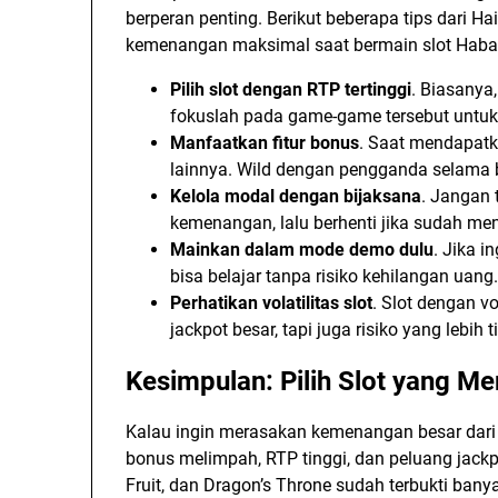
berperan penting. Berikut beberapa tips dari
kemenangan maksimal saat bermain slot Haba
Pilih slot dengan RTP tertinggi
. Biasanya,
fokuslah pada game-game tersebut untuk
Manfaatkan fitur bonus
. Saat mendapatka
lainnya. Wild dengan pengganda selama
Kelola modal dengan bijaksana
. Jangan 
kemenangan, lalu berhenti jika sudah me
Mainkan dalam mode demo dulu
. Jika 
bisa belajar tanpa risiko kehilangan uang.
Perhatikan volatilitas slot
. Slot dengan v
jackpot besar, tapi juga risiko yang lebi
Kesimpulan: Pilih Slot yang M
Kalau ingin merasakan kemenangan besar dari s
bonus melimpah, RTP tinggi, dan peluang jackpo
Fruit, dan Dragon’s Throne sudah terbukti b