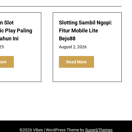
n Slot
Slotting Sambil Ngopi:
c Play Paling
Fitur Mobile Lite
hun Ini
Bejo88
025
August 2, 2026
ore
Read More
©2026 Vibex
| WordPress Theme by
SuperbThemes