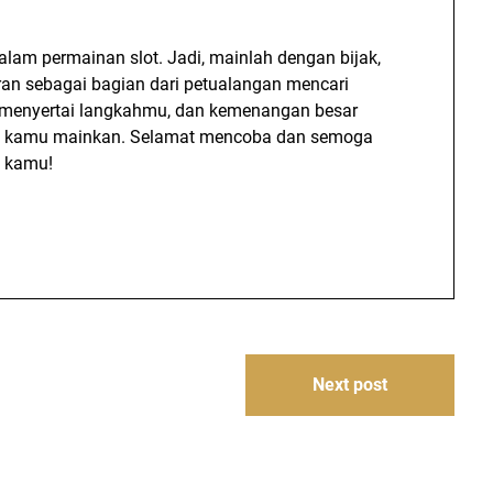
alam permainan slot. Jadi, mainlah dengan bijak,
aran sebagai bagian dari petualangan mencari
 menyertai langkahmu, dan kemenangan besar
ang kamu mainkan. Selamat mencoba dan semoga
t kamu!
Next post