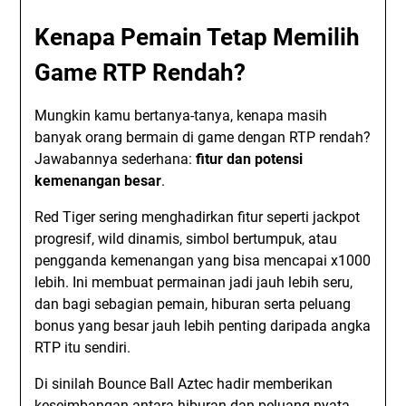
Kenapa Pemain Tetap Memilih
Game RTP Rendah?
Mungkin kamu bertanya-tanya, kenapa masih
banyak orang bermain di game dengan RTP rendah?
Jawabannya sederhana:
fitur dan potensi
kemenangan besar
.
Red Tiger sering menghadirkan fitur seperti jackpot
progresif, wild dinamis, simbol bertumpuk, atau
pengganda kemenangan yang bisa mencapai x1000
lebih. Ini membuat permainan jadi jauh lebih seru,
dan bagi sebagian pemain, hiburan serta peluang
bonus yang besar jauh lebih penting daripada angka
RTP itu sendiri.
Di sinilah Bounce Ball Aztec hadir memberikan
keseimbangan antara hiburan dan peluang nyata.