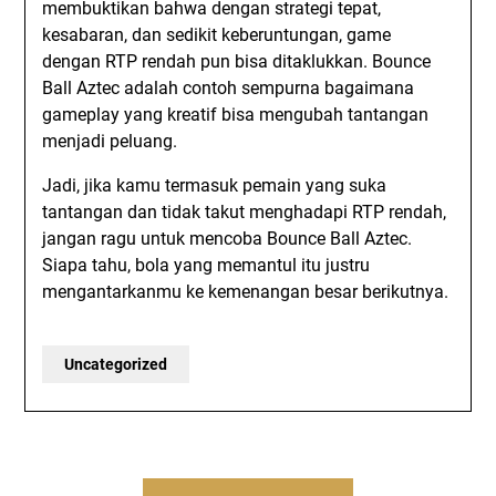
membuktikan bahwa dengan strategi tepat,
kesabaran, dan sedikit keberuntungan, game
dengan RTP rendah pun bisa ditaklukkan. Bounce
Ball Aztec adalah contoh sempurna bagaimana
gameplay yang kreatif bisa mengubah tantangan
menjadi peluang.
Jadi, jika kamu termasuk pemain yang suka
tantangan dan tidak takut menghadapi RTP rendah,
jangan ragu untuk mencoba Bounce Ball Aztec.
Siapa tahu, bola yang memantul itu justru
mengantarkanmu ke kemenangan besar berikutnya.
Uncategorized
Post