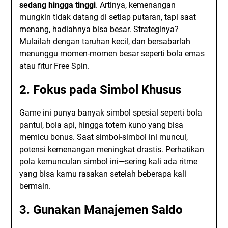
sedang hingga tinggi
. Artinya, kemenangan
mungkin tidak datang di setiap putaran, tapi saat
menang, hadiahnya bisa besar. Strateginya?
Mulailah dengan taruhan kecil, dan bersabarlah
menunggu momen-momen besar seperti bola emas
atau fitur Free Spin.
2. Fokus pada Simbol Khusus
Game ini punya banyak simbol spesial seperti bola
pantul, bola api, hingga totem kuno yang bisa
memicu bonus. Saat simbol-simbol ini muncul,
potensi kemenangan meningkat drastis. Perhatikan
pola kemunculan simbol ini—sering kali ada ritme
yang bisa kamu rasakan setelah beberapa kali
bermain.
3. Gunakan Manajemen Saldo