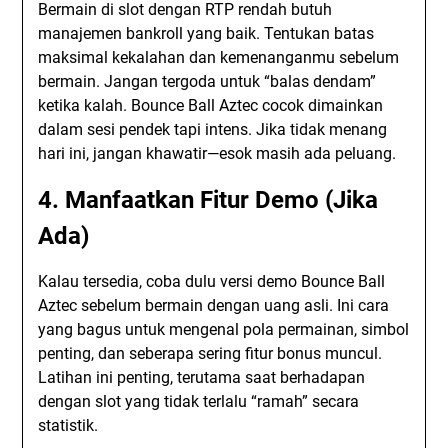
Bermain di slot dengan RTP rendah butuh
manajemen bankroll yang baik. Tentukan batas
maksimal kekalahan dan kemenanganmu sebelum
bermain. Jangan tergoda untuk “balas dendam”
ketika kalah. Bounce Ball Aztec cocok dimainkan
dalam sesi pendek tapi intens. Jika tidak menang
hari ini, jangan khawatir—esok masih ada peluang.
4. Manfaatkan Fitur Demo (Jika
Ada)
Kalau tersedia, coba dulu versi demo Bounce Ball
Aztec sebelum bermain dengan uang asli. Ini cara
yang bagus untuk mengenal pola permainan, simbol
penting, dan seberapa sering fitur bonus muncul.
Latihan ini penting, terutama saat berhadapan
dengan slot yang tidak terlalu “ramah” secara
statistik.