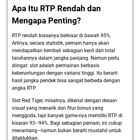
Apa Itu RTP Rendah dan
Mengapa Penting?
RTP rendah biasanya berkisar di bawah 95%.
Artinya, secara statistik, pemain hanya akan
mendapatkan kembali sebagian kecil dari total
taruhannya dalam jangka panjang. Namun perlu
diingat: slot adalah permainan berbasis
keberuntungan dengan varians tinggi. Itu berarti
hasil jangka pendek bisa sangat berbeda dengan
angka RTP.
Slot Red Tiger, misalnya, dikenal dengan desain
visual yang menarik dan fitur bonus yang
menggoda, tapi banyak game-nya memiliki RTP di
kisaran 93–94%. Bagi sebagian pemain, ini cukup
menantang—namun bukan berarti mustahil untuk
ditaklukkan.