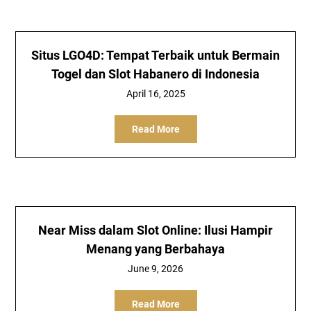
Situs LGO4D: Tempat Terbaik untuk Bermain
Togel dan Slot Habanero di Indonesia
April 16, 2025
Read More
Near Miss dalam Slot Online: Ilusi Hampir
Menang yang Berbahaya
June 9, 2026
Read More