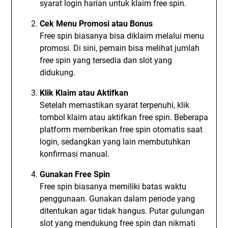
syarat login harian untuk klaim free spin.
Cek Menu Promosi atau Bonus
Free spin biasanya bisa diklaim melalui menu
promosi. Di sini, pemain bisa melihat jumlah
free spin yang tersedia dan slot yang
didukung.
Klik Klaim atau Aktifkan
Setelah memastikan syarat terpenuhi, klik
tombol klaim atau aktifkan free spin. Beberapa
platform memberikan free spin otomatis saat
login, sedangkan yang lain membutuhkan
konfirmasi manual.
Gunakan Free Spin
Free spin biasanya memiliki batas waktu
penggunaan. Gunakan dalam periode yang
ditentukan agar tidak hangus. Putar gulungan
slot yang mendukung free spin dan nikmati