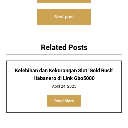
navigation
Next post
Related Posts
Kelebihan dan Kekurangan Slot ‘Gold Rush’
Habanero di Link Gbo5000
April 24, 2025
Read More