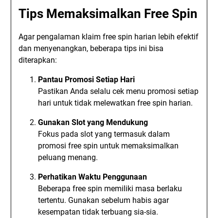
Tips Memaksimalkan Free Spin
Agar pengalaman klaim free spin harian lebih efektif
dan menyenangkan, beberapa tips ini bisa
diterapkan:
Pantau Promosi Setiap Hari
Pastikan Anda selalu cek menu promosi setiap
hari untuk tidak melewatkan free spin harian.
Gunakan Slot yang Mendukung
Fokus pada slot yang termasuk dalam
promosi free spin untuk memaksimalkan
peluang menang.
Perhatikan Waktu Penggunaan
Beberapa free spin memiliki masa berlaku
tertentu. Gunakan sebelum habis agar
kesempatan tidak terbuang sia-sia.