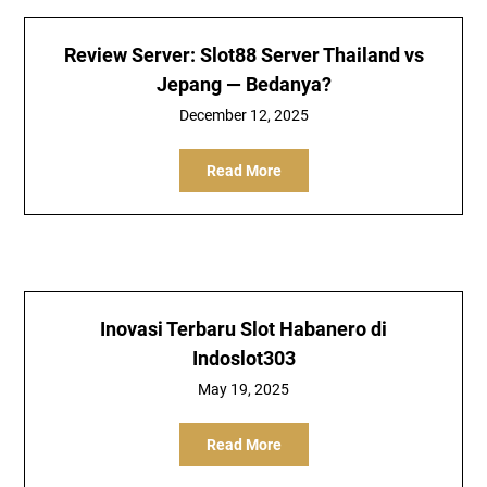
Review Server: Slot88 Server Thailand vs
Jepang — Bedanya?
December 12, 2025
Read More
Inovasi Terbaru Slot Habanero di
Indoslot303
May 19, 2025
Read More