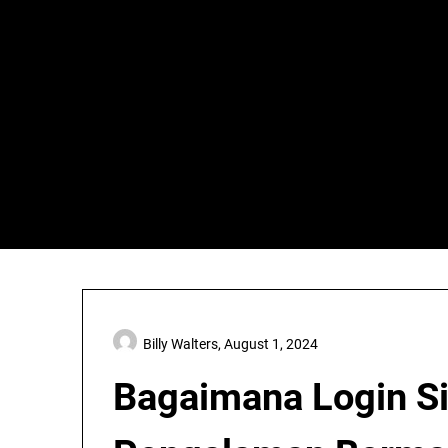
Skip
to
content
Billy Walters,
August 1, 2024
Bagaimana Login 