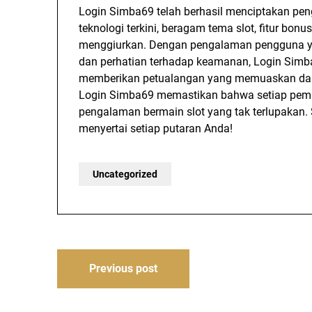
Login Simba69 telah berhasil menciptakan peng
teknologi terkini, beragam tema slot, fitur bon
menggiurkan. Dengan pengalaman pengguna yan
dan perhatian terhadap keamanan, Login Simb
memberikan petualangan yang memuaskan dan 
Login Simba69 memastikan bahwa setiap pema
pengalaman bermain slot yang tak terlupakan
menyertai setiap putaran Anda!
Uncategorized
Post
Previous post
navigation