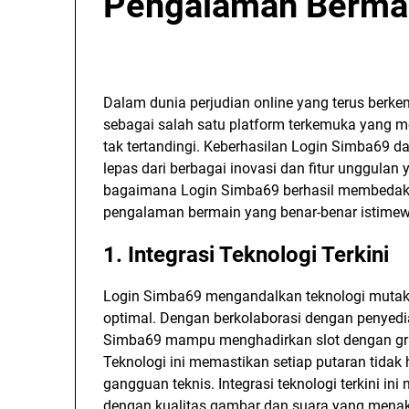
Pengalaman Bermai
Dalam dunia perjudian online yang terus berk
sebagai salah satu platform terkemuka yang 
tak tertandingi. Keberhasilan Login Simba69 
lepas dari berbagai inovasi dan fitur unggulan y
bagaimana Login Simba69 berhasil membedaka
pengalaman bermain yang benar-benar istimew
1. Integrasi Teknologi Terkini
Login Simba69 mengandalkan teknologi mutak
optimal. Dengan berkolaborasi dengan penyedia
Simba69 mampu menghadirkan slot dengan gra
Teknologi ini memastikan setiap putaran tidak
gangguan teknis. Integrasi teknologi terkini 
dengan kualitas gambar dan suara yang mena