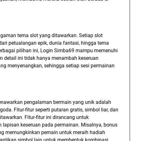
agaman tema slot yang ditawarkan. Setiap slot
ari petualangan epik, dunia fantasi, hingga tema
erbagai pilihan ini, Login Simba69 mampu memenuhi
n detail ini tidak hanya menambah keseruan
ang menyenangkan, sehingga setiap sesi permainan
enawarkan pengalaman bermain yang unik adalah
. Fitur-fitur seperti putaran gratis, simbol liar, dan
tawarkan. Fitur-fitur ini dirancang untuk
apisan keseruan pada permainan. Misalnya, bonus
ang memungkinkan pemain untuk meraih hadiah
antikan simbol lain untuk membentuk kombinasi