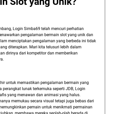
n Slot yang Unik?
embang, Login Simba69 telah mencuri perhatian
menawarkan pengalaman bermain slot yang unik dan
dalam menciptakan pengalaman yang berbeda ini tidak
ang diterapkan. Mari kita telusuri lebih dalam
n dirinya dari kompetitor dan memberikan
a.
hir untuk memastikan pengalaman bermain yang
 perangkat lunak terkemuka seperti JDB, Login
fis yang menawan dan animasi yang halus.
 hanya memukau secara visual tetapi juga bebas dari
ini memungkinkan pemain untuk menikmati permainan
kjubkan, membawa mereka seolah-olah berada di