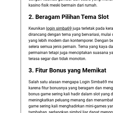
kasino fisik meski bermain dari rumah.
2. Beragam Pilihan Tema Slot
Keunikan
login simba69
juga terletak pada ker
dirancang dengan tema yang bervariasi, mulai d
yang lebih modern dan kontemporer. Dengan b
selera semua jenis pemain. Tema yang kaya da
permainan tetapi juga menciptakan suasana y
terasa segar dan tidak monoton.
3. Fitur Bonus yang Memikat
Salah satu alasan mengapa Login Simba69 m
karena fitur bonusnya yang beragam dan menggoda
bonus game sering kali hadir dalam slot yang di
meningkatkan peluang menang dan menambah l
game sering kali menghadirkan mini-games y
tambahan, sedangkan simbol liar dapat mengg