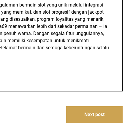
alaman bermain slot yang unik melalui integrasi
us yang memikat, dan slot progresif dengan jackpot
g disesuaikan, program loyalitas yang menarik,
a69 menawarkan lebih dari sekadar permainan – ia
penuh warna. Dengan segala fitur unggulannya,
in memiliki kesempatan untuk menikmati
. Selamat bermain dan semoga keberuntungan selalu
Next post