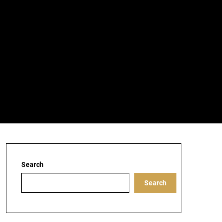
Search
Search