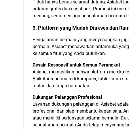
Tidak hanya bonus selamat datang, Asiabet ju
putaran gratis dan cashback. Promosi ini mem
menang, serta menjaga pengalaman bermain te
3. Platform yang Mudah Diakses dan R
Pengalaman bermain yang menyenangkan juga d
bermain. Asiabet menawarkan antarmuka yan
ke semua fitur yang Anda butuhkan.
Desain Responsif untuk Semua Perangkat
Asiabet memastikan bahwa platform mereka res
Baik Anda bermain di komputer, tablet, atau
mulus dan tanpa hambatan.
Dukungan Pelanggan Profesional
Layanan dukungan pelanggan di Asiabet adalah
profesional dan siap membantu kapan saja, An
atau memiliki pertanyaan selama bermain. Du
pengalaman bermain Anda tetap menyenangkan