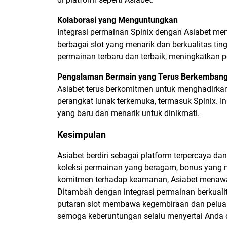
Kolaborasi yang Menguntungkan
Integrasi permainan Spinix dengan Asiabet me
berbagai slot yang menarik dan berkualitas ti
permainan terbaru dan terbaik, meningkatkan
Pengalaman Bermain yang Terus Berkemban
Asiabet terus berkomitmen untuk menghadirkan 
perangkat lunak terkemuka, termasuk Spinix. 
yang baru dan menarik untuk dinikmati.
Kesimpulan
Asiabet berdiri sebagai platform terpercaya da
koleksi permainan yang beragam, bonus yang
komitmen terhadap keamanan, Asiabet menawar
Ditambah dengan integrasi permainan berkualit
putaran slot membawa kegembiraan dan pelua
semoga keberuntungan selalu menyertai Anda d