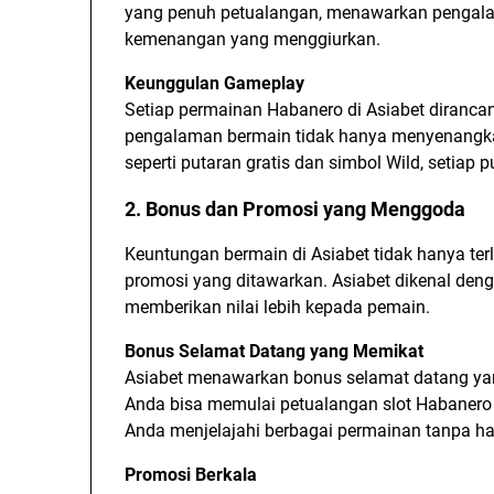
yang penuh petualangan, menawarkan pengal
kemenangan yang menggiurkan.
Keunggulan Gameplay
Setiap permainan Habanero di Asiabet diranc
pengalaman bermain tidak hanya menyenangkan 
seperti putaran gratis dan simbol Wild, setia
2. Bonus dan Promosi yang Menggoda
Keuntungan bermain di Asiabet tidak hanya terl
promosi yang ditawarkan. Asiabet dikenal de
memberikan nilai lebih kepada pemain.
Bonus Selamat Datang yang Memikat
Asiabet menawarkan bonus selamat datang yan
Anda bisa memulai petualangan slot Habaner
Anda menjelajahi berbagai permainan tanpa ha
Promosi Berkala