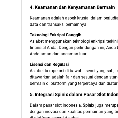
4. Keamanan dan Kenyamanan Bermain
Keamanan adalah aspek krusial dalam perjudia
data dan transaksi pemainnya.
Teknologi Enkripsi Canggih
Asiabet menggunakan teknologi enkripsi terkini
finansial Anda. Dengan perlindungan ini, And
Anda aman dari ancaman luar.
Lisensi dan Regulasi
Asiabet beroperasi di bawah lisensi yang sa
ditawarkan adalah fair dan sesuai dengan sta
bermain di platform yang terpercaya dan diatur
5. Integrasi Spinix dalam Pasar Slot Indo
Dalam pasar slot Indonesia,
Spinix
juga merupa
dengan inovasi dan kualitas permainan yang ting
di platform seperti Asiabet.