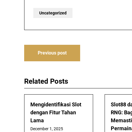
Uncategorized
Post
Previous post
navigation
Related Posts
Mengidentifikasi Slot
Slot88 d
dengan Fitur Tahan
RNG: Ba
Lama
Memasti
Permain
December 1, 2025