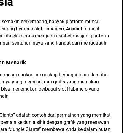
sia
ng semakin berkembang, banyak platform muncul
 tentang bermain slot Habanero,
Asiabet
muncul
ri kita eksplorasi mengapa
asiabet
menjadi platform
, dengan sentuhan gaya yang hangat dan menggugah
dan Menarik
ng mengesankan, mencakup berbagai tema dan fitur
lotnya yang memikat, dari grafis yang memukau
da bisa menemukan berbagai slot Habanero yang
main.
e Giants” adalah contoh dari permainan yang memikat
 pemain ke dunia sihir dengan grafik yang menawan
tara “Jungle Giants” membawa Anda ke dalam hutan