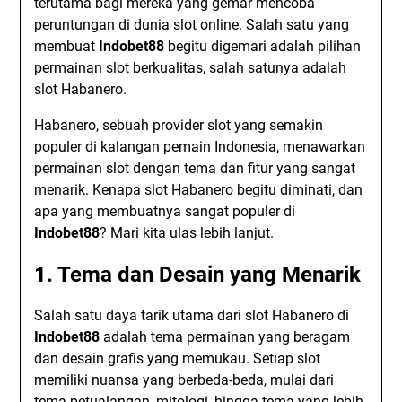
terutama bagi mereka yang gemar mencoba
peruntungan di dunia slot online. Salah satu yang
membuat
Indobet88
begitu digemari adalah pilihan
permainan slot berkualitas, salah satunya adalah
slot Habanero.
Habanero, sebuah provider slot yang semakin
populer di kalangan pemain Indonesia, menawarkan
permainan slot dengan tema dan fitur yang sangat
menarik. Kenapa slot Habanero begitu diminati, dan
apa yang membuatnya sangat populer di
Indobet88
? Mari kita ulas lebih lanjut.
1. Tema dan Desain yang Menarik
Salah satu daya tarik utama dari slot Habanero di
Indobet88
adalah tema permainan yang beragam
dan desain grafis yang memukau. Setiap slot
memiliki nuansa yang berbeda-beda, mulai dari
tema petualangan, mitologi, hingga tema yang lebih