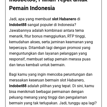
Pemain Indonesia
Jadi, apa yang membuat
slot Habanero
di
Indobet88
sangat populer di Indonesia?
Jawabannya adalah kombinasi antara tema
menarik, fitur bonus menggiurkan, RTP tinggi,
kemudahan akses, serta jaminan keamanan yang
terpercaya. Ditambah lagi dengan promosi yang
menguntungkan dan layanan pelanggan yang
responsif, membuat setiap pemain merasa puas
dan terus kembali untuk bermain.
Bagi kamu yang ingin mencoba peruntungan dan
merasakan keseruan bermain slot Habanero,
Indobet88
adalah pilihan yang tepat. Di sini, kamu
bisa menikmati berbagai permainan dengan
peluang menang yang tinggi dan pengalaman
bermain yang tak terlupakan. Jadi, tunggu apa lagi?