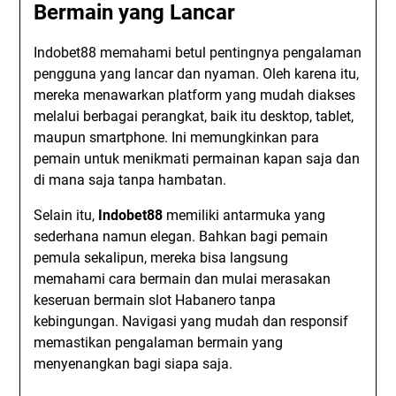
Bermain yang Lancar
Indobet88 memahami betul pentingnya pengalaman
pengguna yang lancar dan nyaman. Oleh karena itu,
mereka menawarkan platform yang mudah diakses
melalui berbagai perangkat, baik itu desktop, tablet,
maupun smartphone. Ini memungkinkan para
pemain untuk menikmati permainan kapan saja dan
di mana saja tanpa hambatan.
Selain itu,
Indobet88
memiliki antarmuka yang
sederhana namun elegan. Bahkan bagi pemain
pemula sekalipun, mereka bisa langsung
memahami cara bermain dan mulai merasakan
keseruan bermain slot Habanero tanpa
kebingungan. Navigasi yang mudah dan responsif
memastikan pengalaman bermain yang
menyenangkan bagi siapa saja.