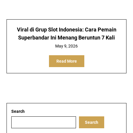
Viral di Grup Slot Indonesia: Cara Pemain
Superbandar Ini Menang Beruntun 7 Kali
May 9, 2026
Read More
Search
Search