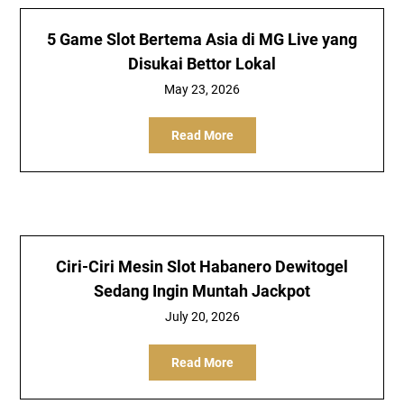
5 Game Slot Bertema Asia di MG Live yang
Disukai Bettor Lokal
May 23, 2026
Read More
Ciri-Ciri Mesin Slot Habanero Dewitogel
Sedang Ingin Muntah Jackpot
July 20, 2026
Read More