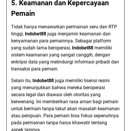
5. Keamanan dan Kepercayaan
Pemain
Tidak hanya menawarkan permainan seru dan RTP
tinggi,
Indobet88
juga menjamin keamanan dan
kenyamanan para pemainnya. Sebagai platform
yang sudah lama beroperasi,
Indobet88
memiliki
sistem keamanan yang sangat canggih, dengan
enkripsi data yang melindungi informasi pribadi dan
transaksi para pemain.
Selain itu,
Indobet88
juga memiliki lisensi resmi
yang menunjukkan bahwa mereka beroperasi
secara legal dan diawasi oleh otoritas yang
berwenang. Ini memberikan rasa aman bagi pemain
untuk bermain tanpa takut akan masalah keamanan
atau penipuan. Para pemain bisa fokus sepenuhnya
pada permainan tanpa harus khawatir tentang
aspek lainnya.